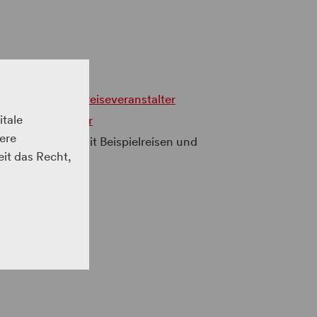
Factsheet Busreiseveranstalter
itale
s:
Download Flyer
ere
andwasserwelt mit Beispielreisen und
eit das Recht,