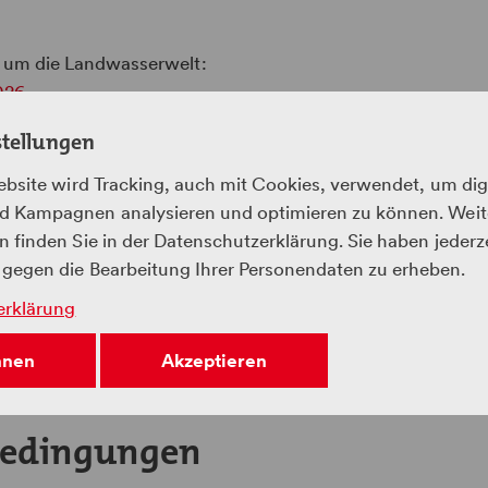
d um die Landwasserwelt:
026
027
stellungen
asst Hinweise zu Reisen mit Bus:
Download Landwasserwelt 
ebsite wird Tracking, auch mit Cookies, verwendet, um dig
2026 zusammen und zeigt eine Übersicht des Erlebnisraum
 Kampagnen analysieren und optimieren zu können. Weit
ei der Reiseplanung gibt es das Dokument: Ein Tag in der L
 finden Sie in der Datenschutzerklärung. Sie haben jederz
der LWW
gegen die Bearbeitung Ihrer Personendaten zu erheben.
ner und Verantwortliche
erklärung
hnen
Akzeptieren
bedingungen