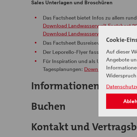
Sales Unterlagen und Broschüren
Das Factsheet bietet Infos zu allem run
Download Landwasserwelt Factsheet 2
Download Landwasserwelt Factsheet 2
Cookie-Ein
Das Factsheet Busreiseveranstalter umf
Auf dieser W
Der Leporello-Flyer fasst das Angebot 
Angebote und
Für Inspiration und als Unterstützung b
Informationen
Tagesplanungen:
Download Ein Tag in 
Widerspruch 
Informationen zu Part
Datenschutz
Able
Buchen
Kontakt und Vertrags