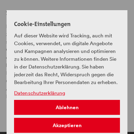
So viel Schweiz zum Erleben
Cookie-Einstellungen
Die Landwasserwelt mit ihren fünf Erlebniswelten
zeigt die Vielfalt einzigartiger Erlebnisse rund um den
Auf dieser Website wird Tracking, auch mit
spektakulären Landwasserviadukt. Das Wahrzeichen
Cookies, verwendet, um digitale Angebote
Graubündens und Markenzeichen der RhB,
und Kampagnen analysieren und optimieren
eingebettet in die atemberaubende Region Albula,
zu können. Weitere Informationen finden Sie
bildet das Zentrum der Landwasserwelt. Die fünf
in der Datenschutzerklärung. Sie haben
Erlebniswelten Bahn, Kultur, Landwirtschaft, Wald
jederzeit das Recht, Widerspruch gegen die
und Wasser verschmelzen zu einem einzigartigen
Bearbeitung Ihrer Personendaten zu erheben.
Abenteuer für Gross und Klein. Bis bald in der
Datenschutzerklärung
Landwasserwelt!
Ablehnen
Akzeptieren