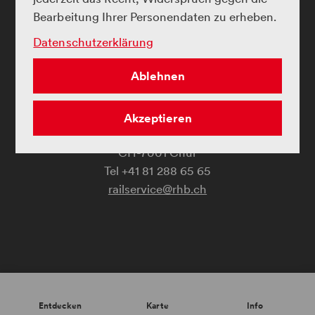
Bearbeitung Ihrer Personendaten zu erheben.
Datenschutzerklärung
CHF 25.00 pro Tag/ CHF 5.00 für die erste Stunde, jede
Ablehnen
Landwasserwelt
weitere Stunde CHF 1.00.
c/o Rhätische Bahn AG
Akzeptieren
Bahnhofstrasse 25
Der Parkplatz befindet sich beim Sportplatz in Filisur
CH-7001 Chur
ganz in der Nähe der Albula-Landwasser Kraftwerke.
(Koordinaten 46.671676726214436, 9.68570796791102)
railservice@rhb.ch
Copyright
Entdecken
Karte
Info