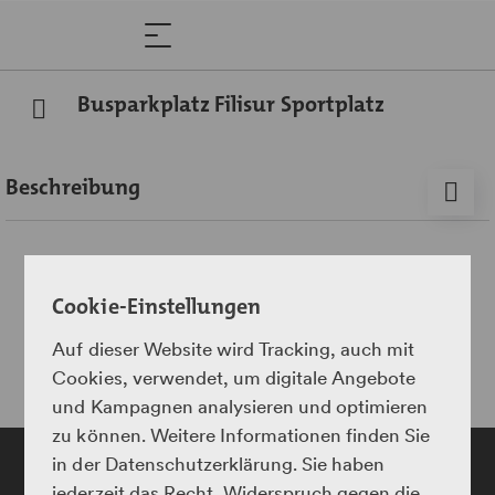
Busparkplatz Filisur Sportplatz
Beschreibung
Für Cars und Reisebusse stehen in Filisur beim
Sportplatz Parkplätze zur Verfügung.
Cookie-Einstellungen
Vom Sportplatz Filisur können verschiedene
Wanderungen unternommen werden. Nach einem
Auf dieser Website wird Tracking, auch mit
kurzen Spaziergang erreicht man zudem den Bahnhof in
Cookies, verwendet, um digitale Angebote
Filisur.
und Kampagnen analysieren und optimieren
zu können. Weitere Informationen finden Sie
Reisegruppen die eine Fahrt mit dem
Landwasser
in der Datenschutzerklärung. Sie haben
Express
gebucht haben, steigen hier beim Sportplatz der
jederzeit das Recht, Widerspruch gegen die