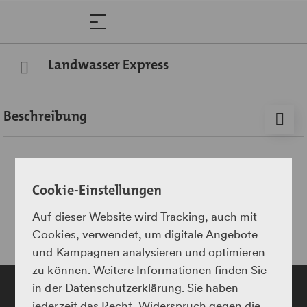
Landwasser Express
Beschreibung
Auf der Albulalinie, auf halbem Weg zwischen Chur und
St. Moritz, steht ein Kunstbau der Superlative: 142 Meter
lang, 65 Meter hoch und auf fünf gemauerte Pfeiler
Cookie-Einstellungen
gestützt – der Landwasserviadukt. Etwas Zeit nehmen
muss man sich, um das Meisterwerk in all seiner Pracht
Auf dieser Website wird Tracking, auch mit
auf sich wirken zu lassen. Der Rastplatz
Cookies, verwendet, um digitale Angebote
Landwasserviadukt bei Filisur bietet hierfür den
und Kampagnen analysieren und optimieren
perfekten Ort. Ein Infokiosk, Sitzbänke und eine
zu können. Weitere Informationen finden Sie
Feuerstelle laden zum Verweilen vor der
in der Datenschutzerklärung. Sie haben
geschichtsträchtigen Kulisse ein. Im Sommer ist der
jederzeit das Recht, Widerspruch gegen die