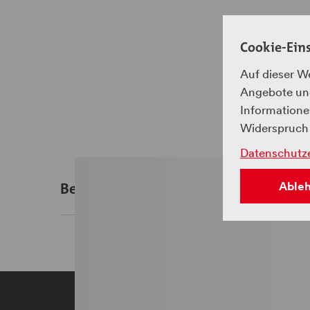
Cookie-Ein
Auf dieser W
Angebote und
Informationen
Widerspruch 
Datenschutz
Beschreibung
Able
Der höchste Viadukt der Rhätischen Bahn kann
verläuft als Fussgängersteg parallel zur Schi
Ausblick.
Die Interessengemeinschaft Zügen-Landwasse