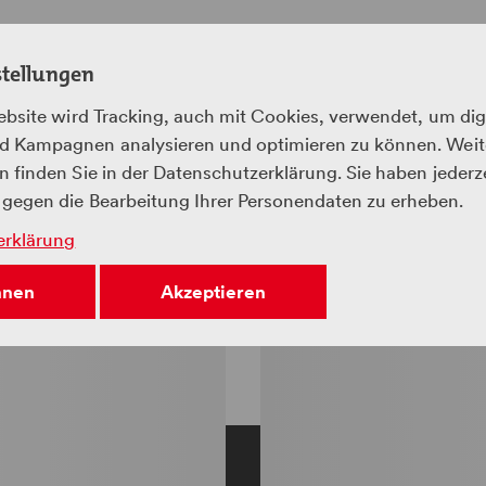
stellungen
ebsite wird Tracking, auch mit Cookies, verwendet, um dig
 Kampagnen analysieren und optimieren zu können. Weit
 finden Sie in der Datenschutzerklärung. Sie haben jederz
gegen die Bearbeitung Ihrer Personendaten zu erheben.
erklärung
hnen
Akzeptieren
 zu Fuss überquert werden. Der Sky Walk
ene und bietet einen atemberaubenden
r IGZL bietet im Sommer jeden Donnerstag