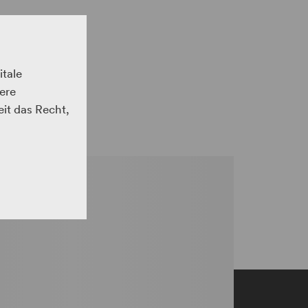
itale
ere
eit das Recht,