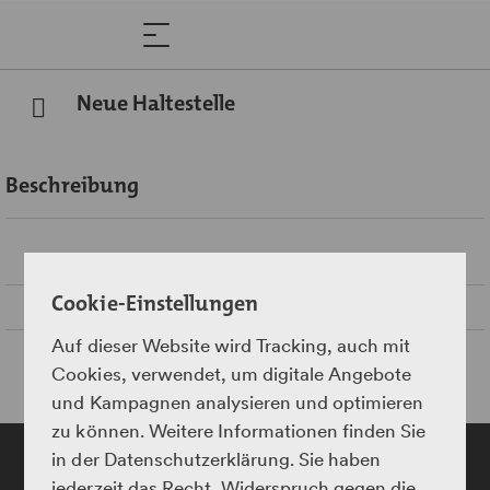
Neue Haltestelle
Beschreibung
Um die Aussichtsplattform «Vista Hennings» zu
erschliessen, wird eine neue Haltestelle «Schmitten GR
Landwasserviadukt» gebaut. Die Haltekante befindet
Cookie-Einstellungen
sich an der einspurigen Strecke zwischen Alvaneu und
Filisur zwischen dem Schmittentobel und dem
Auf dieser Website wird Tracking, auch mit
Landwasserviadukt. Die neue Haltekante wird nur über
Cookies, verwendet, um digitale Angebote
einen Fussweg zu erreichen sein. Ab hier wird man auf
und Kampagnen analysieren und optimieren
dem gut ausgebauten Wanderweg in fünf Minuten zu
zu können. Weitere Informationen finden Sie
Fuss zur Aussichtplattform «Vista Hennings» gelangen.
in der Datenschutzerklärung. Sie haben
jederzeit das Recht, Widerspruch gegen die