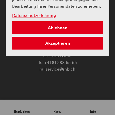
Bearbeitung Ihrer Personendaten zu erheben.
Datenschutzerklärung
Ablehnen
Landwasserwelt
c/o Rhätische Bahn AG
Akzeptieren
Bahnhofstrasse 25
CH-7001 Chur
railservice@rhb.ch
Copyright
Entdecken
Karte
Info